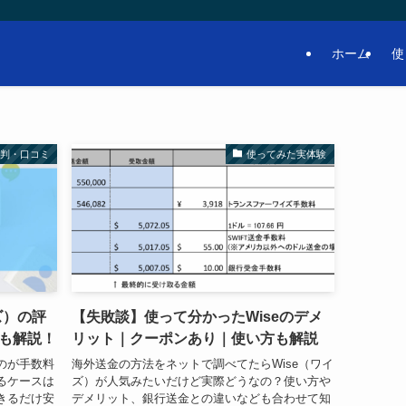
ホーム
使
評判・口コミ
使ってみた実体験
ズ）の評
【失敗談】使って分かったWiseのデメ
も解説！
リット｜クーポンあり｜使い方も解説
のが手数料
海外送金の方法をネットで調べてたらWise（ワイ
えるケースは
ズ）が人気みたいだけど実際どうなの？使い方や
きるだけ安
デメリット、銀行送金との違いなども合わせて知